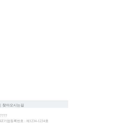
|
찾아오시는길
7777
-BIZ기업등록번호 : 제1234-1234호