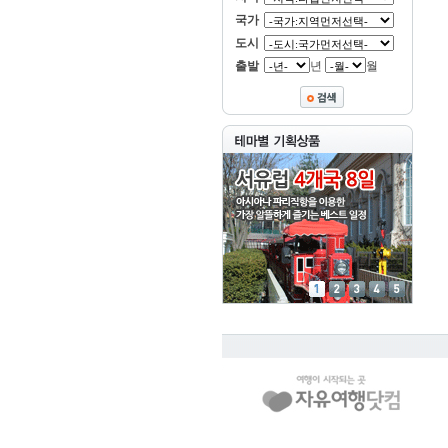
국가
도시
출발
년
월