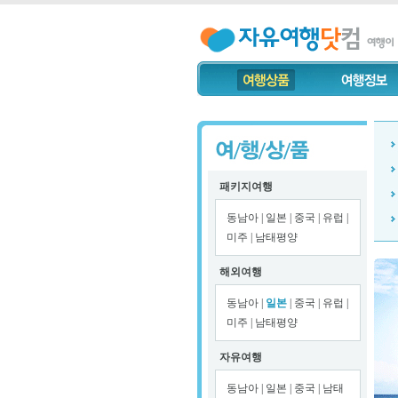
패키지여행
동남아
|
일본
|
중국
|
유럽
|
미주
|
남태평양
해외여행
동남아
|
일본
|
중국
|
유럽
|
미주
|
남태평양
자유여행
동남아
|
일본
|
중국
|
남태