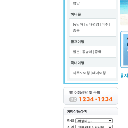
평양
허니문
동남아
|
남태평양
|
미주
|
중국
골프여행
일본
|
동남아
|
중국
국내여행
제주도여행
|
테마여행
타입
지역