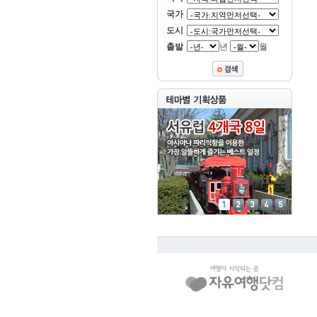
국가
도시
출발
년
월