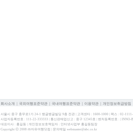
회사소개
|
국외여행표준약관
|
국내여행표준약관
|
이용약관
|
개인정보취급방침
서울시 중구 충무로1가 24-1 뱅글뱅글빌딩 9층 전관 | 고객센타 : 1600-1000 | 팩스 : 02-1111-
사업자등록번호 : 111-22-333333 | 통신판매업신고 : 중구 12345호 | 벤처등록번호 : | INNO
대표이사 : 홍길동 | 개인정보보호책임자 : 인터넷사업부 홍길동팀장
Copyright ⓒ 2008 ㈜자유여행닷컴 | 문의메일 webmaster@abc.co.kr