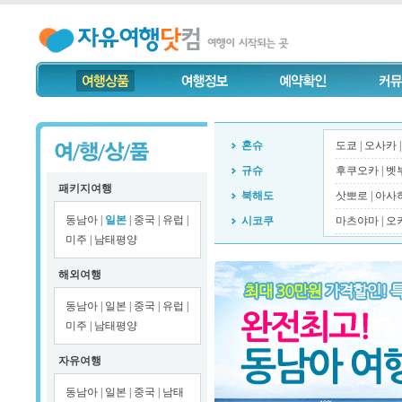
혼슈
도쿄
|
오사카
|
규슈
후쿠오카
|
벳
패키지여행
북해도
삿뽀로
|
아사
동남아
|
일본
|
중국
|
유럽
|
시코쿠
마츠야마
|
오
미주
|
남태평양
해외여행
동남아
|
일본
|
중국
|
유럽
|
미주
|
남태평양
자유여행
동남아
|
일본
|
중국
|
남태