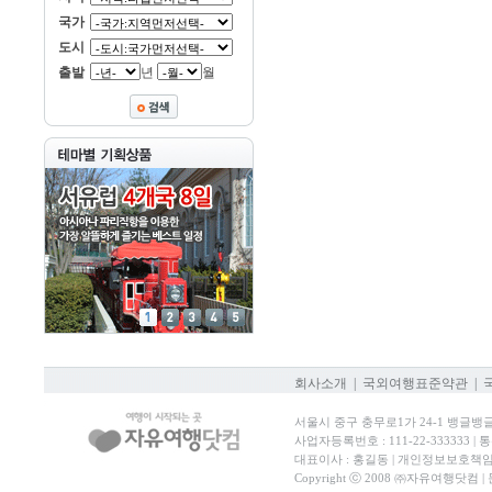
국가
도시
출발
년
월
회사소개
|
국외여행표준약관
|
서울시 중구 충무로1가 24-1 뱅글뱅글빌딩 9
사업자등록번호 : 111-22-333333 |
대표이사 : 홍길동 | 개인정보보호책
Copyright ⓒ 2008 ㈜자유여행닷컴 | 문