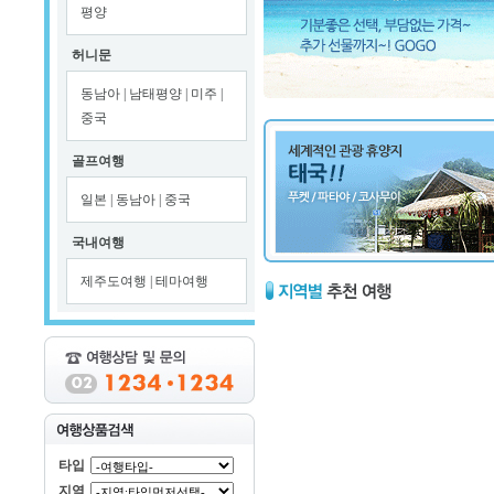
평양
허니문
동남아
|
남태평양
|
미주
|
중국
골프여행
일본
|
동남아
|
중국
국내여행
제주도여행
|
테마여행
타입
지역