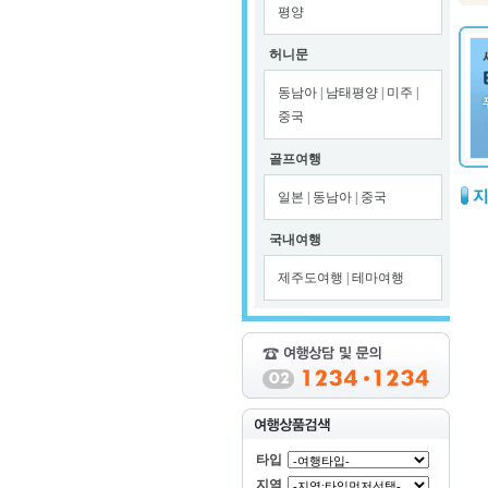
평양
허니문
동남아
|
남태평양
|
미주
|
중국
골프여행
일본
|
동남아
|
중국
국내여행
제주도여행
|
테마여행
타입
지역