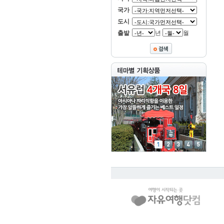
국가
도시
출발
년
월