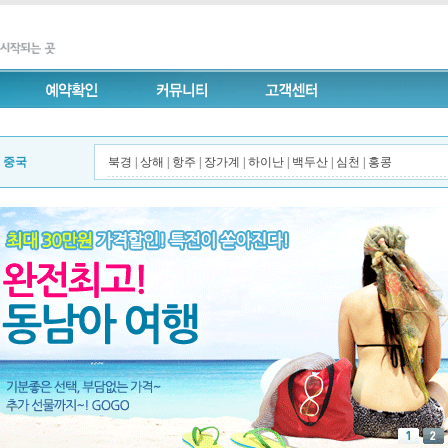
중국
북경
|
상해
|
항주
|
장가계
|
하이난
|
백두산
|
심천
|
홍콩