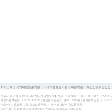
회사소개
|
국외여행표준약관
|
국내여행표준약관
|
이용약관
|
개인정보취급방침
서울시 중구 충무로1가 24-1 뱅글뱅글빌딩 9층 전관 | 고객센타 : 1600-1000 | 팩스 : 02-1111-
사업자등록번호 : 111-22-333333 | 통신판매업신고 : 중구 12345호 | 벤처등록번호 : | INNO
대표이사 : 홍길동 | 개인정보보호책임자 : 인터넷사업부 홍길동팀장
Copyright ⓒ 2008 ㈜자유여행닷컴 | 문의메일 webmaster@abc.co.kr